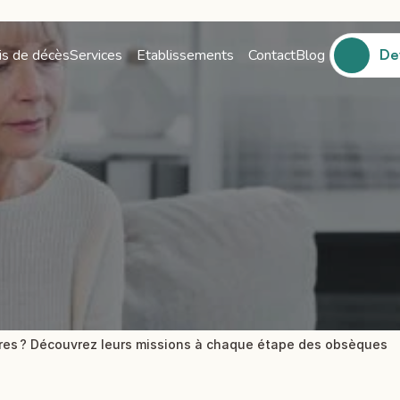
is de décès
Services
Etablissements
Contact
Blog
De
De
res ? Découvrez leurs missions à chaque étape des obsèques